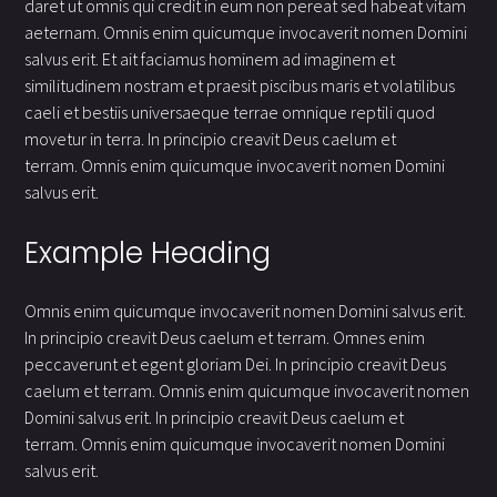
daret ut omnis qui credit in eum non pereat sed habeat vitam
aeternam. Omnis enim quicumque invocaverit nomen Domini
salvus erit. Et ait faciamus hominem ad imaginem et
similitudinem nostram et praesit piscibus maris et volatilibus
caeli et bestiis universaeque terrae omnique reptili quod
movetur in terra. In principio creavit Deus caelum et
terram. Omnis enim quicumque invocaverit nomen Domini
salvus erit.
Example Heading
Omnis enim quicumque invocaverit nomen Domini salvus erit.
In principio creavit Deus caelum et terram. Omnes enim
peccaverunt et egent gloriam Dei. In principio creavit Deus
caelum et terram. Omnis enim quicumque invocaverit nomen
Domini salvus erit. In principio creavit Deus caelum et
terram. Omnis enim quicumque invocaverit nomen Domini
salvus erit.