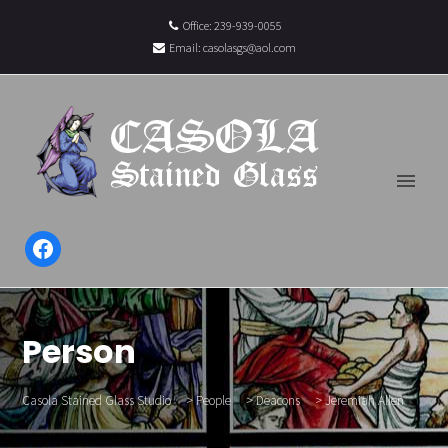
Office: 239-939-0055
Email:
casolasgs@aol.com
Facebook
Person
Casola Stained Glass Studio
>
People
>
Deacons
>
Jeremiah Allen