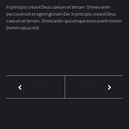
In principio creavit Deus caelum et terram. Omnes enim
peccaverunt et egent gloriam Dei. In principio creavit Deus
caelum et terram. Omnis enim quicumque invocaverit nomen
Domini salvus erit.
Joshua Carter
Larry Adams