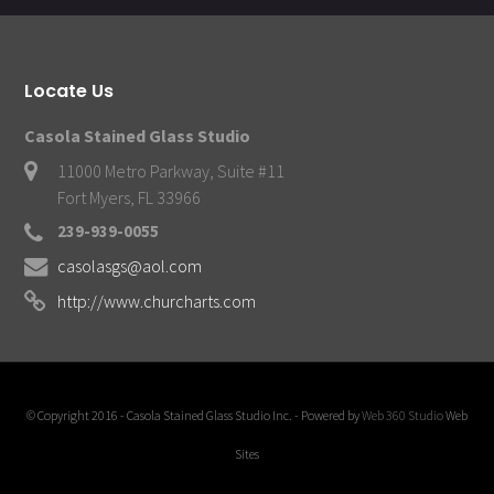
Locate Us
Casola Stained Glass Studio
11000 Metro Parkway, Suite #11
Fort Myers, FL 33966
239-939-0055
casolasgs@aol.com
http://www.churcharts.com
© Copyright 2016 - Casola Stained Glass Studio Inc. - Powered by
Web 360 Studio
Web
Sites