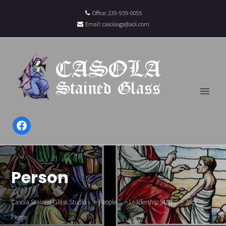
Office: 239-939-0055
Email:
casolasgs@aol.com
Facebook
Person
Casola Stained Glass Studio
>
People
>
Leadership Staff
>
Jack
Pierce