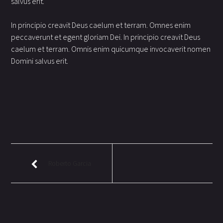
salvus erit.
In principio creavit Deus caelum et terram. Omnes enim
peccaverunt et egent gloriam Dei. In principio creavit Deus
caelum et terram. Omnis enim quicumque invocaverit nomen
Domini salvus erit.
Roberto Garcia