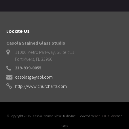
Locate Us
Casola Stained Glass Studio
11000 Metro Parkway, Suite #11
Fort Myers, FL 33966
239-939-0055
casolasgs@aol.com
http://www.churcharts.com
© Copyright 2016 - Casola Stained Glass Studio Inc. - Powered by
Web 360 Studio
Web
Sites