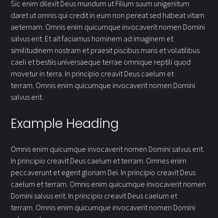
Sic enim dilexit Deus mundum ut Filium suum unigenitum
daret ut omnis qui credit in eum non pereat sed habeat vitam
aeternam. Omnis enim quicumque invocaverit nomen Domini
salvus erit. Et ait faciamus hominem ad imaginem et
similitudinem nostram et praesit piscibus maris et volatilibus
caeli et bestiis universaeque terrae omnique reptili quod
movetur in terra. In principio creavit Deus caelum et
terram. Omnis enim quicumque invocaverit nomen Domini
salvus erit.
Example Heading
Omnis enim quicumque invocaverit nomen Domini salvus erit.
In principio creavit Deus caelum et terram. Omnes enim
peccaverunt et egent gloriam Dei. In principio creavit Deus
caelum et terram. Omnis enim quicumque invocaverit nomen
Domini salvus erit. In principio creavit Deus caelum et
terram. Omnis enim quicumque invocaverit nomen Domini