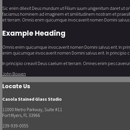
Sic enim dilexit Deus mundum ut Filium suum unigenitum daret ut o
faciamus hominem ad imaginem et similitudinem nostram et praesit pi
et terram. Omnis enim quicumque invocaverit nomen Domini salvus e
Example Heading
Omnis enim quicumque invocaverit nomen Domini salvus erit. In prin
enim quicumque invocaverit nomen Domini salvus erit. In principio 
In principio creavit Deus caelum et terram. Omnes enim peccaverunt
John Bowen
Locate Us
Casola Stained Glass Studio
11000 Metro Parkway, Suite #11
Fort Myers, FL 33966
239-939-0055