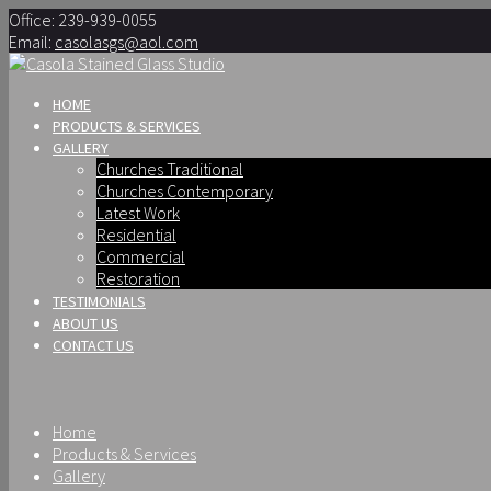
Office: 239-939-0055
Email:
casolasgs@aol.com
HOME
PRODUCTS & SERVICES
GALLERY
Churches Traditional
Churches Contemporary
Latest Work
Residential
Commercial
Restoration
TESTIMONIALS
ABOUT US
CONTACT US
Home
Products & Services
Gallery