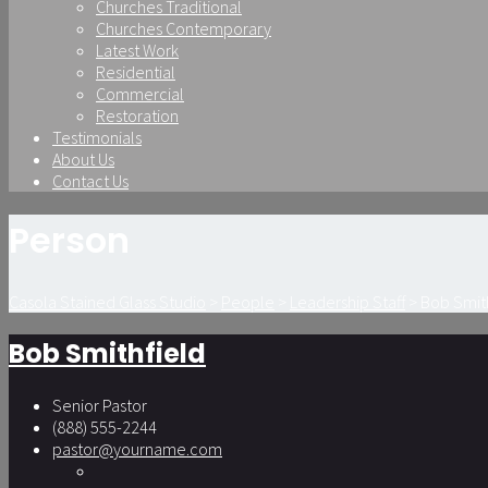
Churches Traditional
Churches Contemporary
Latest Work
Residential
Commercial
Restoration
Testimonials
About Us
Contact Us
Person
Casola Stained Glass Studio
>
People
>
Leadership Staff
>
Bob Smit
Bob Smithfield
Senior Pastor
(888) 555-2244
pastor@yourname.com