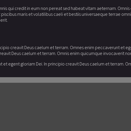
mnis qui credit in eum non pereat sed habeat vitam aeternam. Omnis e
scibus maris et volatilibus caeli et bestiis universaeque terrae omniq
rit.
cipio creavit Deus caelum et terram. Omnes enim peccaverunt et egen
creavit Deus caelum et terram. Omnis enim quicumque invocaverit nom
 et egent gloriam Dei. In principio creavit Deus caelum et terram. 