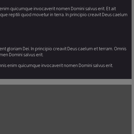
nim quicumque invocaverit nomen Domini salvus erit. Et ait
ue reptili quod movetur in terra. In principio creavit Deus caelum
t gloriam Dei. In principio creavit Deus caelum et terram. Omnis
en Domini salvus erit.
Omnis enim quicumque invocaverit nomen Domini salvus erit.